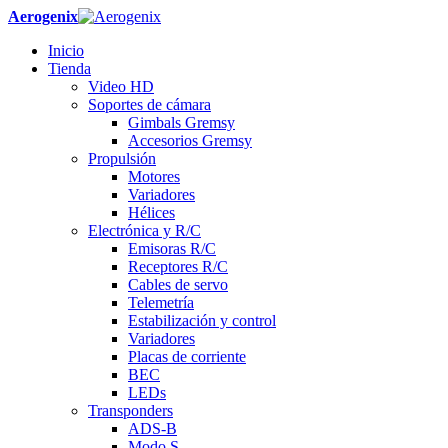
Aerogenix
Inicio
Tienda
Video HD
Soportes de cámara
Gimbals Gremsy
Accesorios Gremsy
Propulsión
Motores
Variadores
Hélices
Electrónica y R/C
Emisoras R/C
Receptores R/C
Cables de servo
Telemetría
Estabilización y control
Variadores
Placas de corriente
BEC
LEDs
Transponders
ADS-B
Modo S