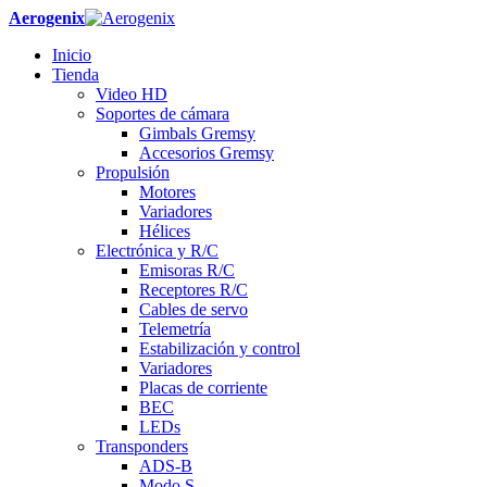
Aerogenix
Inicio
Tienda
Video HD
Soportes de cámara
Gimbals Gremsy
Accesorios Gremsy
Propulsión
Motores
Variadores
Hélices
Electrónica y R/C
Emisoras R/C
Receptores R/C
Cables de servo
Telemetría
Estabilización y control
Variadores
Placas de corriente
BEC
LEDs
Transponders
ADS-B
Modo S