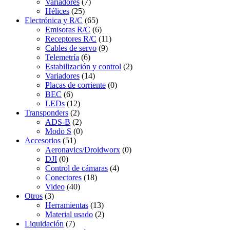
Variadores
(7)
Hélices
(25)
Electrónica y R/C
(65)
Emisoras R/C
(6)
Receptores R/C
(11)
Cables de servo
(9)
Telemetría
(6)
Estabilización y control
(2)
Variadores
(14)
Placas de corriente
(0)
BEC
(6)
LEDs
(12)
Transponders
(2)
ADS-B
(2)
Modo S
(0)
Accesorios
(51)
Aeronavics/Droidworx
(0)
DJI
(0)
Control de cámaras
(4)
Conectores
(18)
Video
(40)
Otros
(3)
Herramientas
(13)
Material usado
(2)
Liquidación
(7)