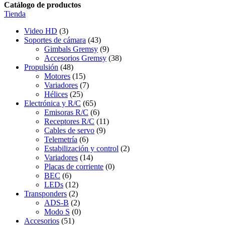
Catálogo de productos
Tienda
Video HD
(3)
Soportes de cámara
(43)
Gimbals Gremsy
(9)
Accesorios Gremsy
(38)
Propulsión
(48)
Motores
(15)
Variadores
(7)
Hélices
(25)
Electrónica y R/C
(65)
Emisoras R/C
(6)
Receptores R/C
(11)
Cables de servo
(9)
Telemetría
(6)
Estabilización y control
(2)
Variadores
(14)
Placas de corriente
(0)
BEC
(6)
LEDs
(12)
Transponders
(2)
ADS-B
(2)
Modo S
(0)
Accesorios
(51)