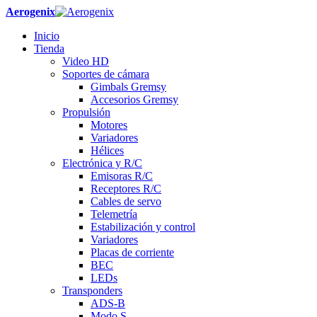
Aerogenix
Inicio
Tienda
Video HD
Soportes de cámara
Gimbals Gremsy
Accesorios Gremsy
Propulsión
Motores
Variadores
Hélices
Electrónica y R/C
Emisoras R/C
Receptores R/C
Cables de servo
Telemetría
Estabilización y control
Variadores
Placas de corriente
BEC
LEDs
Transponders
ADS-B
Modo S