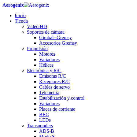
Aerogenix
Inicio
Tienda
Video HD
Soportes de cámara
Gimbals Gremsy
Accesorios Gremsy
Propulsión
Motores
Variadores
Hélices
Electrónica y R/C
Emisoras R/C
Receptores R/C
Cables de servo
Telemetría
Estabilización y control
Variadores
Placas de corriente
BEC
LEDs
Transponders
ADS-B
Modo S