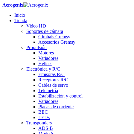
Aerogenix
Inicio
Tienda
Video HD
Soportes de cámara
Gimbals Gremsy
Accesorios Gremsy
Propulsión
Motores
Variadores
Hélices
Electrónica y R/C
Emisoras R/C
Receptores R/C
Cables de servo
Telemetría
Estabilización y control
Variadores
Placas de corriente
BEC
LEDs
Transponders
ADS-B
Modo S