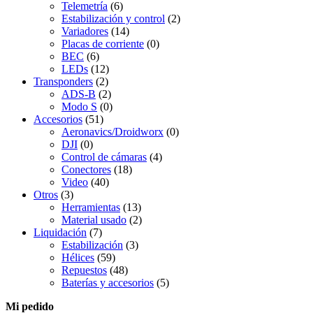
Telemetría
(6)
Estabilización y control
(2)
Variadores
(14)
Placas de corriente
(0)
BEC
(6)
LEDs
(12)
Transponders
(2)
ADS-B
(2)
Modo S
(0)
Accesorios
(51)
Aeronavics/Droidworx
(0)
DJI
(0)
Control de cámaras
(4)
Conectores
(18)
Video
(40)
Otros
(3)
Herramientas
(13)
Material usado
(2)
Liquidación
(7)
Estabilización
(3)
Hélices
(59)
Repuestos
(48)
Baterías y accesorios
(5)
Mi pedido