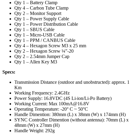
Qty 1 – Battery Clamp
Qty 4 – Carbon Tube Clamp
Qty 2 – Monitor Support
Qty 1 – Power Supply Cable
Qty 1 – Power Distribution Cable
Qty 1 – SBUS Cable
Qty 1 – Micro-USB Cable
Qty 1 – PPM / CANBUS Cable
Qty 4 – Hexagon Screw M3 x 25 mm
Qty 2 – Hexagon Screw ¼”-20
Qty 2 – 2.54mm Jumper Cap
Qty 1 – Allen Key M3
Specs:
Transmission Distance (outdoor and unobstructed): approx. 1
Km
Working Frequency: 2.4GHz
Power Supply: 16.8VDC (4S Li-ion/Li-Po Battery)
Working Current: Max 100mA@16.8V
Operating Temperature: -20° C ~ 50°C
Handle Dimention: 380mm (L) x 38mm (W) x 174mm (H)
SYNC Controller Dimention (without antenna): 70mm (L) x
48mm (W) x 27mm (H)
Handle Weight: 292g