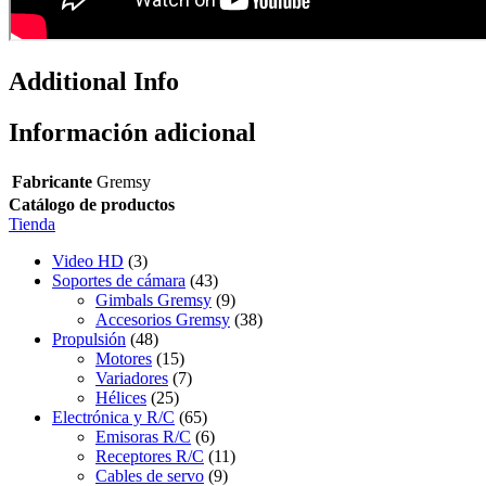
Additional Info
Información adicional
Fabricante
Gremsy
Catálogo de productos
Tienda
Video HD
(3)
Soportes de cámara
(43)
Gimbals Gremsy
(9)
Accesorios Gremsy
(38)
Propulsión
(48)
Motores
(15)
Variadores
(7)
Hélices
(25)
Electrónica y R/C
(65)
Emisoras R/C
(6)
Receptores R/C
(11)
Cables de servo
(9)