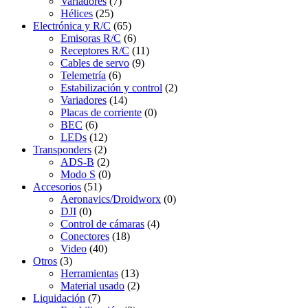
Variadores
(7)
Hélices
(25)
Electrónica y R/C
(65)
Emisoras R/C
(6)
Receptores R/C
(11)
Cables de servo
(9)
Telemetría
(6)
Estabilización y control
(2)
Variadores
(14)
Placas de corriente
(0)
BEC
(6)
LEDs
(12)
Transponders
(2)
ADS-B
(2)
Modo S
(0)
Accesorios
(51)
Aeronavics/Droidworx
(0)
DJI
(0)
Control de cámaras
(4)
Conectores
(18)
Video
(40)
Otros
(3)
Herramientas
(13)
Material usado
(2)
Liquidación
(7)