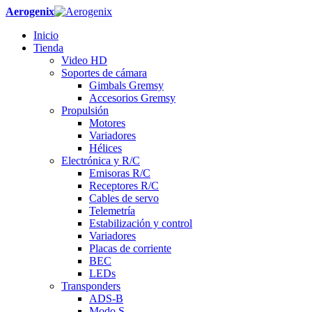
Aerogenix
Inicio
Tienda
Video HD
Soportes de cámara
Gimbals Gremsy
Accesorios Gremsy
Propulsión
Motores
Variadores
Hélices
Electrónica y R/C
Emisoras R/C
Receptores R/C
Cables de servo
Telemetría
Estabilización y control
Variadores
Placas de corriente
BEC
LEDs
Transponders
ADS-B
Modo S