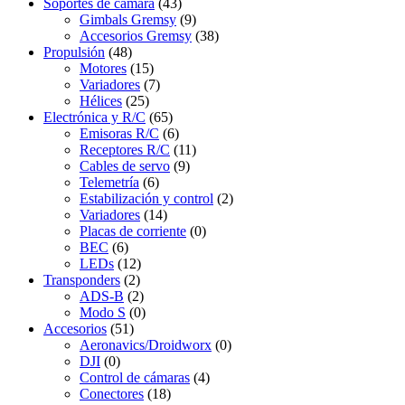
Soportes de cámara
(43)
Gimbals Gremsy
(9)
Accesorios Gremsy
(38)
Propulsión
(48)
Motores
(15)
Variadores
(7)
Hélices
(25)
Electrónica y R/C
(65)
Emisoras R/C
(6)
Receptores R/C
(11)
Cables de servo
(9)
Telemetría
(6)
Estabilización y control
(2)
Variadores
(14)
Placas de corriente
(0)
BEC
(6)
LEDs
(12)
Transponders
(2)
ADS-B
(2)
Modo S
(0)
Accesorios
(51)
Aeronavics/Droidworx
(0)
DJI
(0)
Control de cámaras
(4)
Conectores
(18)