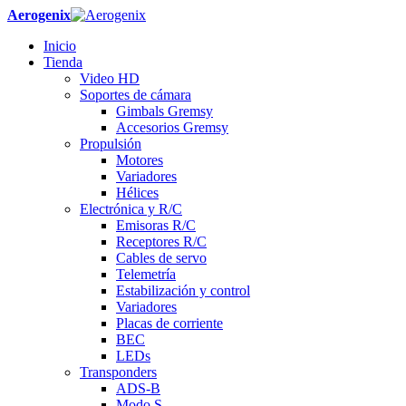
Aerogenix
Inicio
Tienda
Video HD
Soportes de cámara
Gimbals Gremsy
Accesorios Gremsy
Propulsión
Motores
Variadores
Hélices
Electrónica y R/C
Emisoras R/C
Receptores R/C
Cables de servo
Telemetría
Estabilización y control
Variadores
Placas de corriente
BEC
LEDs
Transponders
ADS-B
Modo S