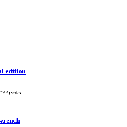
l edition
(UAS) series
wrench