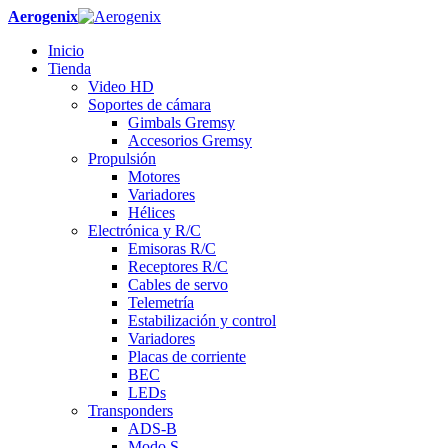
Aerogenix
Inicio
Tienda
Video HD
Soportes de cámara
Gimbals Gremsy
Accesorios Gremsy
Propulsión
Motores
Variadores
Hélices
Electrónica y R/C
Emisoras R/C
Receptores R/C
Cables de servo
Telemetría
Estabilización y control
Variadores
Placas de corriente
BEC
LEDs
Transponders
ADS-B
Modo S