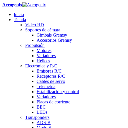
Aerogenix
Inicio
Tienda
Video HD
Soportes de cámara
Gimbals Gremsy
Accesorios Gremsy
Propulsión
Motores
Variadores
Hélices
Electrónica y R/C
Emisoras R/C
Receptores R/C
Cables de servo
Telemetría
Estabilización y control
Variadores
Placas de corriente
BEC
LEDs
Transponders
ADS-B
Modo S