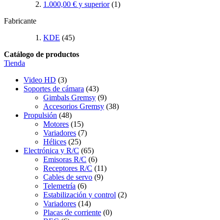
1.000,00 €
y superior
(1)
Fabricante
KDE
(45)
Catálogo de productos
Tienda
Video HD
(3)
Soportes de cámara
(43)
Gimbals Gremsy
(9)
Accesorios Gremsy
(38)
Propulsión
(48)
Motores
(15)
Variadores
(7)
Hélices
(25)
Electrónica y R/C
(65)
Emisoras R/C
(6)
Receptores R/C
(11)
Cables de servo
(9)
Telemetría
(6)
Estabilización y control
(2)
Variadores
(14)
Placas de corriente
(0)