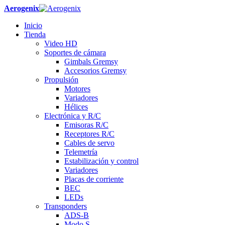
Aerogenix
Inicio
Tienda
Video HD
Soportes de cámara
Gimbals Gremsy
Accesorios Gremsy
Propulsión
Motores
Variadores
Hélices
Electrónica y R/C
Emisoras R/C
Receptores R/C
Cables de servo
Telemetría
Estabilización y control
Variadores
Placas de corriente
BEC
LEDs
Transponders
ADS-B
Modo S