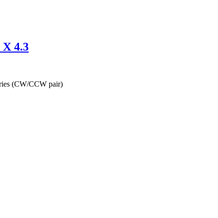
 X 4.3
series (CW/CCW pair)