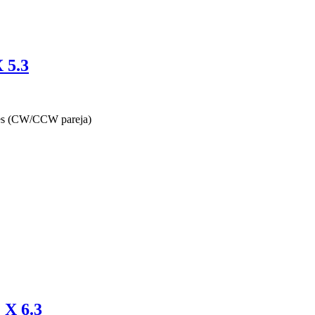
 5.3
ries (CW/CCW pareja)
 X 6.3