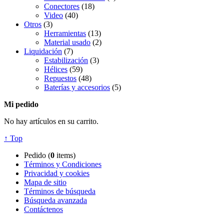
Conectores
(18)
Video
(40)
Otros
(3)
Herramientas
(13)
Material usado
(2)
Liquidación
(7)
Estabilización
(3)
Hélices
(59)
Repuestos
(48)
Baterías y accesorios
(5)
Mi pedido
No hay artículos en su carrito.
↑ Top
Pedido (
0
items)
Términos y Condiciones
Privacidad y cookies
Mapa de sitio
Términos de búsqueda
Búsqueda avanzada
Contáctenos