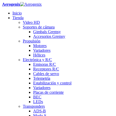
Aerogenix
Inicio
Tienda
Video HD
Soportes de cámara
Gimbals Gremsy
Accesorios Gremsy
Propulsión
Motores
Variadores
Hélices
Electrónica y R/C
Emisoras R/C
Receptores R/C
Cables de servo
Telemetría
Estabilización y control
Variadores
Placas de corriente
BEC
LEDs
Transponders
ADS-B
Modo S